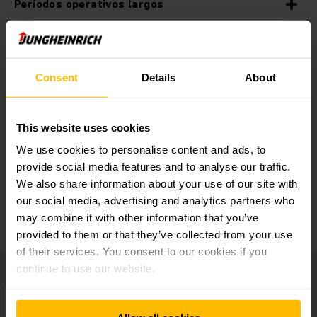
Períodos operativos largos
Equipamiento óptimo
Consent
Details
About
Gran número de accesorios
This website uses cookies
Estructura perfectamente concebida
We use cookies to personalise content and ads, to
provide social media features and to analyse our traffic.
We also share information about your use of our site with
Gran facilidad de uso
our social media, advertising and analytics partners who
may combine it with other information that you’ve
provided to them or that they’ve collected from your use
of their services. You consent to our cookies if you
continue to use our website.