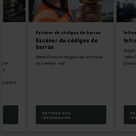
Escáner de códigos de barras
Infra
Escáner de códigos de
Inf
barras
Ampli
Identificación segura de artículos
radiof
nrich
en tiempo real.
plant
e y
l
pequeños
OBTENER MÁS
OB
INFORMACIÓN
IN