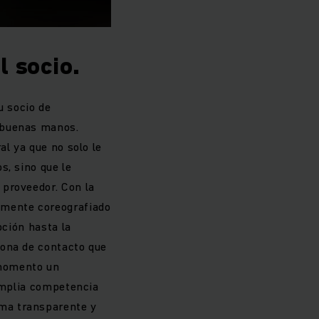
l socio.
u socio de
 buenas manos.
al ya que no solo le
s, sino que le
 proveedor. Con la
lmente coreografiado
pción hasta la
sona de contacto que
 momento un
 amplia competencia
ma transparente y