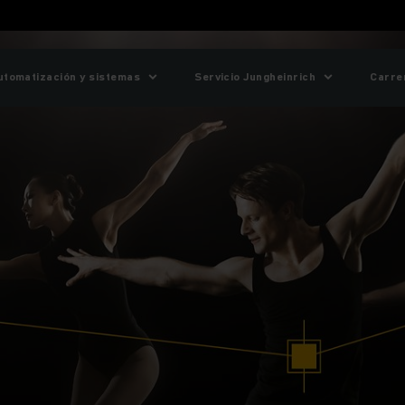
utomatización y sistemas
Servicio Jungheinrich
Carre