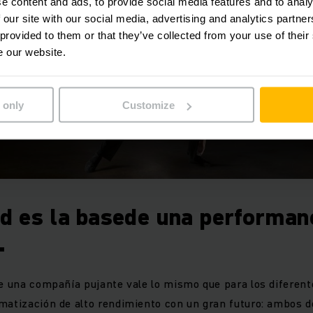
e content and ads, to provide social media features and to analy
 our site with our social media, advertising and analytics partn
 provided to them or that they’ve collected from your use of their
e our website.
 only
Customize
ad es la basede una performan
.
de una compañía pujante vale lo mismo que para los difere
matización de alto rendimiento con un gran futuro: ambos d