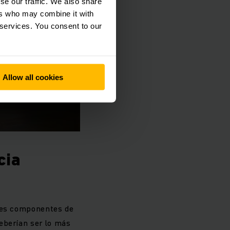
se our traffic. We also share
ers who may combine it with
 services. You consent to our
Allow all cookies
cia
ntes componentes de
eberían ser lo más