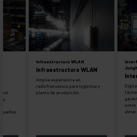
Infraestructura WLAN
Inter
Jungh
Infraestructura WLAN
Inte
Amplia experiencia en
Digita
radiofrecuencia para logística y
fácile
nrich
planta de producción.
garan
e y
entre
l
almac
pequeños