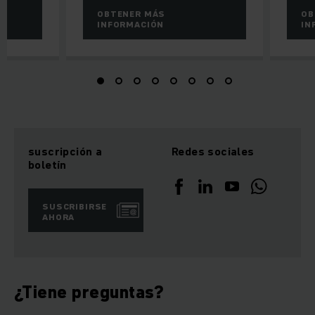
OBTENER MÁS
OB
INFORMACIÓN
IN
suscripción a
Redes sociales
boletín
SUSCRIBIRSE
AHORA
¿Tiene preguntas?