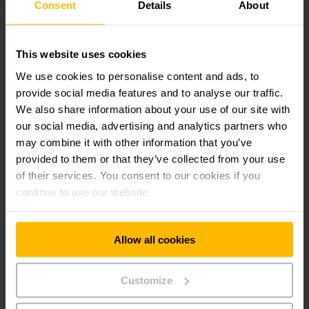
Cada vez más empresas industriales desean aprovechar los
Consent
Details
About
potenciales de optimización que ofrece la automatización de
su flujo de materiales sobre la base de vehículos
autoguiados. Sobre todo en las tareas rutinarias
This website uses cookies
estandarizadas, el uso de un AGV le ahorra tiempo y costes y
reduce los daños de transporte. Además, se beneficiará de
We use cookies to personalise content and ads, to
los procesos de transporte eficientes y seguros y de un
provide social media features and to analyse our traffic.
periodo de implementación corto.
We also share information about your use of our site with
our social media, advertising and analytics partners who
No se preocupe: No tendrá problemas de adaptación durante
may combine it with other information that you’ve
semanas; la automatización (parcial) funcionará ya al cabo de
provided to them or that they’ve collected from your use
muy poco tiempo. Y comprobará muy pronto que las
of their services. You consent to our cookies if you
inversiones en nuestras aplicaciones inteligentes de la
continue to use our website.
industria 4.0 salen a cuenta: gracias a los progresos en la
comunicación, navegación y tecnología de seguridad, los AGV
se pueden utilizar de forma muy flexible y en todo momento
Allow all cookies
también en servicio mixto con carretillas manuales.
Customize
Con la interface logística galardonada en varias ocasiones
hemos además conseguido crear una interface entre la