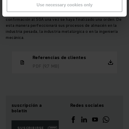
tecnología de almacén y nuestro sistema de gestión de
Use necessary cookies only
almacenes SGA de Jungheinrich. La interface logística envía
las órdenes de marcha desde el SGA a un AGV y envía una
confirmación al SGA una vez se haya finalizado una orden. De
esta manera perfeccionará sus procesos de almacén en la
industria pesada, la industria metalúrgica o en la ingeniería
mecánica.
Referencias de clientes
PDF
(9,7 MB)
suscripción a
Redes sociales
boletín
SUSCRIBIRSE