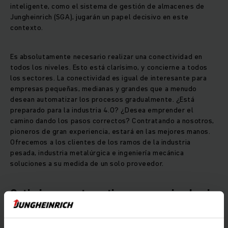
inteligente, como el sistema de gestión de almacenes de
Jungheinrich (SGA), jugarán un papel decisivo en este
contexto.
Es absolutamente necesario realizar una conectividad en
todos los niveles. Esto está clarísimo, y concierne a todos
los sectores. La conectividad es igual de interesante para
empresas pequeñas, medianas y grandes que a menudo
desean automatizar los procesos gradualmente. ¿Está
preparado para la industria 4.0? ¿Desea emprender el
camino dando los pasos correctos? Contratando a nosotros,
pioneros de gran experiencia, estará en las mejores manos.
Ofrecemos a los clientes de los ramos de la industria
pesada, industria metalúrgica e ingeniería mecánica
soluciones a su medida de un solo proveedor.
Optimizar y automatizar: su camino hacia
la industria 4.0