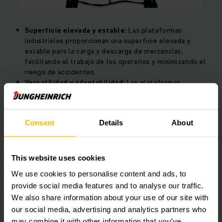
Superficie elevada y estable:
Las plataformas
industriales proporcionan una superficie elevada y
estable para la carga y descarga de mercancías,
facilitando el trabajo de los operarios y minimizando el
riesgo de accidentes.
Versatilidad y adaptabilidad:
Las plataformas
industriales se pueden personalizar en cuanto a tamaño,
altura y capacidad de carga, adaptándose a las
necesidades específicas de cada negocio.
Consent
Details
About
Mejora en la ergonomía:
Reducen el esfuerzo físico de
los operarios al eliminar la necesidad de levantar o bajar
objetos pesados de forma manual.
This website uses cookies
Rampas niveladoras:
We use cookies to personalise content and ads, to
provide social media features and to analyse our traffic.
We also share information about your use of our site with
our social media, advertising and analytics partners who
may combine it with other information that you’ve