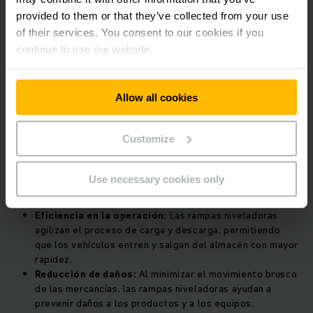
provided to them or that they’ve collected from your use
of their services. You consent to our cookies if you
continue to use our website.
Allow all cookies
Customize
Puente de acceso seguro:
Las rampas niveladoras
salvan el desnivel entre el vehículo y la plataforma de
Use necessary cookies only
carga, creando un puente de acceso seguro y sin
obstáculos.
Eficiencia en la operación:
Las rampas niveladoras
agilizan el proceso de carga y descarga, permitiendo
que los vehículos entren y salgan del almacén con mayor
rapidez.
Reducción de daños:
Al minimizar el movimiento brusco
de las mercancías, las rampas niveladoras ayudan a
prevenir daños a los productos y a los equipos.