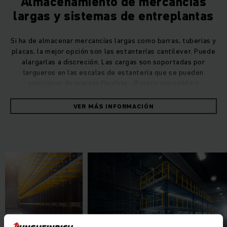
Almacenamiento de mercancías
largas y sistemas de entreplantas
Si ha de almacenar mercancías largas como barras, tuberías y
placas, la mejor opción son las estanterías cantilever. Puede
alargarlas a discreción. Las cargas son soportadas por
largueros en las escalas de estantería que se pueden
posicionar de manera flexible. ¿Parece imposible o
demasiado costosa una ampliación de sus superficies de
almacenaje? Cree espacio de almacenamiento adicional
VER MÁS INFORMACIÓN
levantando un sistema de entreplantas.
Nuestros sistemas de entreplantas y altillos de picking
crean una superficie de almacenamiento adicional tanto
encima como debajo del altillo. De esta manera, es posible
integrar la parte superior de sus naves de almacén en las
zonas de preparación de pedidos.
Los sistemas de entreplantas aprovechan la
altura del techo