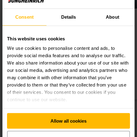
Usted aprovechará eficientemente la altura de la nave
Consent
Details
About
antilever
Mercancías largas y sistemas
siendo flexible encima y debajo del altillo. Nuestros
de entreplantas
sistemas de entreplantas se pueden diseñar de tal manera
 cantilever
que pueden desplazarse transpaletas tanto manuales como
Sistema de entreplantas
ongar si es
This website uses cookies
eléctricas encima de los mismos. El acceso es posible
de acero
mediante escaleras, carretillas elevadoras y sistemas de
We use cookies to personalise content and ads, to
Espacio de almacenaje adicional
transporte continuo se ocupan del flujo de materiales en la
provide social media features and to analyse our traffic.
sin modificar las estructuras de
planta baja.
construcción
We also share information about your use of our site with
our social media, advertising and analytics partners who
may combine it with other information that you’ve
MÁS
OBTENER MÁS
provided to them or that they’ve collected from your use
IÓN
INFORMACIÓN
of their services. You consent to our cookies if you
continue to use our website.
Allow all cookies