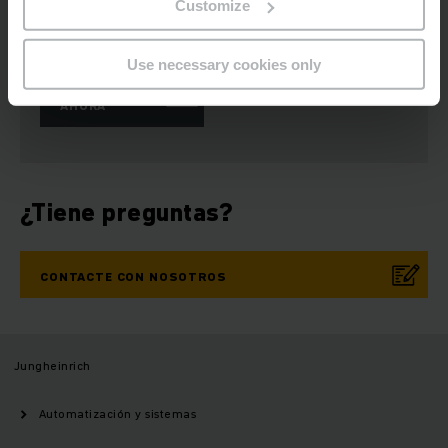
Customize
suscripción a
Redes sociales
boletín
Use necessary cookies only
SUSCRIBIRSE
AHORA
¿Tiene preguntas?
CONTACTE CON NOSOTROS
Jungheinrich
Automatización y sistemas