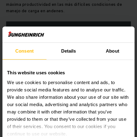
máxima productividad en las más difíciles condiciones de
manejo de carga en andenes.
OBTENER MÁS INFORMACIÓN
Consent
Details
About
This website uses cookies
We use cookies to personalise content and ads, to
provide social media features and to analyse our traffic.
We also share information about your use of our site with
our social media, advertising and analytics partners who
may combine it with other information that you’ve
provided to them or that they’ve collected from your use
of their services. You consent to our cookies if you
continue to use our website.
PUERTAS SECCIONALES, PUERTAS INDUSTRIALES