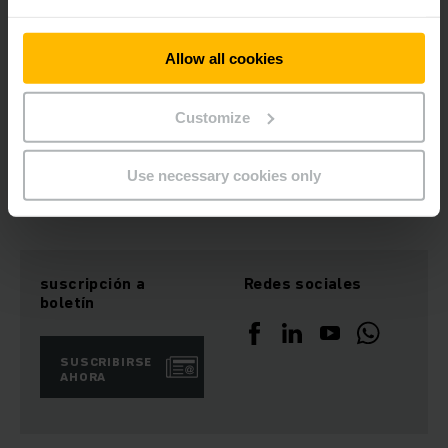
Puertas Seccionales, Puertas
Industriales
Allow all cookies
Puertas Seccionales o Puertas Industriales están hechas de
Acero galvanizado. Seguridad para los vehículos, productos y
Customize
peatones.
Use necessary cookies only
OBTENER MÁS INFORMACIÓN
suscripción a
Redes sociales
boletín
SUSCRIBIRSE
AHORA