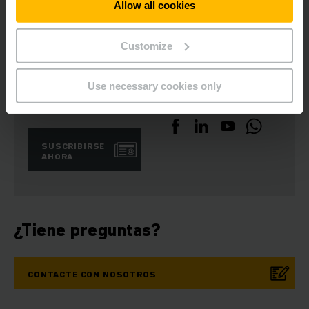
Allow all cookies
los costes sean excesivos.
Customize
Use necessary cookies only
suscripción a
Redes sociales
boletín
SUSCRIBIRSE
AHORA
¿Tiene preguntas?
CONTACTE CON NOSOTROS