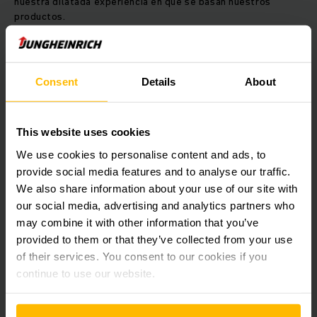
nuestra dilatada experiencia en que se basan nuestros
productos.
Juegos de cables a medida de un solo
proveedor
Consent
Details
About
Procedemos desde el principio con el máximo cuidado,
incluso ya en la fase de construcción y fabricación de los
This website uses cookies
juegos de cables. Prestamos gran atención a sus
expectativas en lo que respecta al sistema de cableado y
We use cookies to personalise content and ads, to
tenemos en cuenta en cualquier momento la rentabilidad y
provide social media features and to analyse our traffic.
flexibilidad durante su producción. Naturalmente estamos
We also share information about your use of our site with
siempre dispuestos a atender sus sugerencias y propuestas.
our social media, advertising and analytics partners who
may combine it with other information that you’ve
La producción es, en su inmensa mayoría, manual. Debido al
provided to them or that they’ve collected from your use
gran numero y a la complejidad de las operaciones y fases de
of their services. You consent to our cookies if you
trabajo, este procedimiento resulta ser más económico que
continue to use our website.
la automatización. Además, conlleva un máximo de
flexibilidad, puesto que nos permite en cualquier momento
hacer realidad sus deseos individuales, sin que el trabajo o