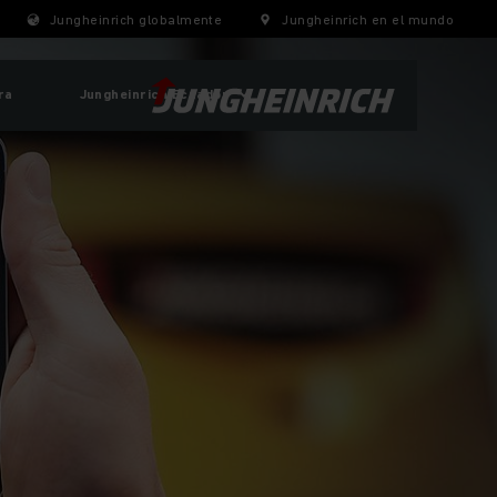
Jungheinrich globalmente
Jungheinrich en el mundo
ra
Jungheinrich Ecuador