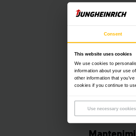
Ahorro de tiemp
Funciones flexibl
Mayor transparen
Consent
Manipulación rá
Así funcio
This website uses cookies
We use cookies to personalis
information about your use of
Versión web
other information that you’ve
cookies if you continue to us
Abra el navegador y 
Use necessary cookies
Mantenimi