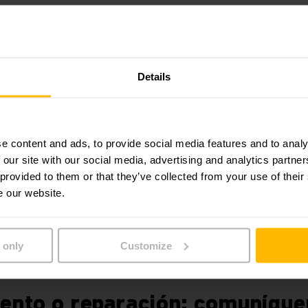
o
es e intuitivas
cia sobre el estado actual
Details
pida y nada complicada
na:
e content and ads, to provide social media features and to analy
 our site with our social media, advertising and analytics partn
 provided to them or that they’ve collected from your use of their
e our website.
diríjase a
https://jungheinrichec.milldesk.com
 only
Customize
ento o reparación: comuníque