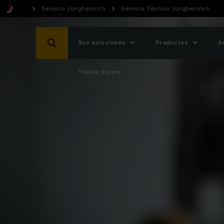
Servicio Jungheinrich
Servicio Técnico Jungheinrich
Sus soluciones
Productos
A
Tienda Online