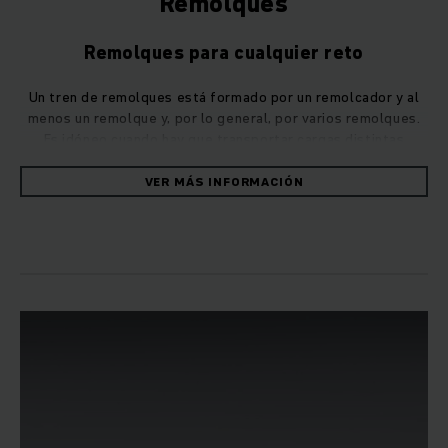
Remolques
Remolques para cualquier reto
Un tren de remolques está formado por un remolcador y al
menos un remolque y, por lo general, por varios remolques.
Es idóneo cuando hay que transportar cargas distintas
dentro de las naves de almacén y de fabricación puesto que
un tren de remolques puede estar formado por remolques
VER MÁS INFORMACIÓN
muy distintos.
Sobre todo en la fabricación «justo a tiempo» es decisivo un
abastecimiento de los materiales a las máquinas de
producción y una retirada de los mismos en secuencias muy
precisas. El uso de apiladores clásicos llega aquí
rápidamente a sus límites, ya que en la mayoría de los casos
es necesario utilizar varios vehículos al mismo tiempo. Sin
embargo, esto supone mayores inversiones y costes
derivados, así como un mayor peligro de accidentes debido a
un tráfico más intenso. Los remolques son una verdadera