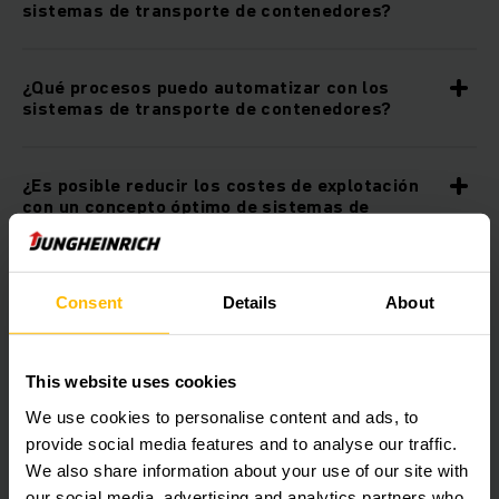
sistemas de transporte de contenedores?
¿Qué procesos puedo automatizar con los
sistemas de transporte de contenedores?
¿Es posible reducir los costes de explotación
con un concepto óptimo de sistemas de
transporte de contenedores?
¿Puedo combinar los sistemas de transporte
Consent
Details
About
de contenedores de Jungheinrich con otros
productos de automatización?
This website uses cookies
We use cookies to personalise content and ads, to
¿Es posible integrar el sistema de cinta
transportadora de contenedores en mi
provide social media features and to analyse our traffic.
infraestructura informática actual?
We also share information about your use of our site with
our social media, advertising and analytics partners who