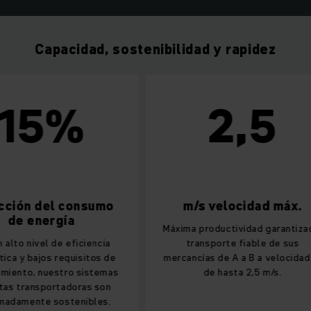
Capacidad, sostenibilidad y rapidez
5%
2,5
 del consumo
m/s velocidad máx.
energía
Máxima productividad garantizada:
ivel de eficiencia
transporte fiable de sus
ajos requisitos de
mercancías de A a B a velocidades
, nuestro sistemas
de hasta 2,5 m/s.
ansportadoras son
nte sostenibles.