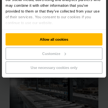
may combine it with other information that you’ve
provided to them or that they’ve collected from your use
Descargas
of their services. You consent to our cookies if you
continue to use our website.
Informe: Soluciones a medida
de un único proveedor
PDF
(2,1 MB)
Allow all cookies
Customize
Otros productos que pueden
interesarle
Use necessary cookies only