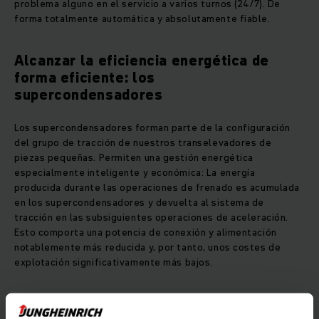
problema alguno en el servicio a varios turnos (24/7). De
forma totalmente automática y absolutamente fiable.
Alcanzar la eficiencia energética de
forma eficiente: los
supercondensadores
Los supercondensadores forman parte de la configuración
del grupo de tracción de nuestros transelevadores de
piezas pequeñas. Permiten una gestión energética
especialmente inteligente y económica: La energía
producida durante las operaciones de frenado es acumulada
en los supercondensadores y devuelta al sistema de
tracción en las subsiguientes operaciones de aceleración.
Esto comporta una potencia de conexión y alimentación
notablemente más reducida y, por tanto, unos costes de
explotación significativamente más bajos.
Construcción innovadora con muchas