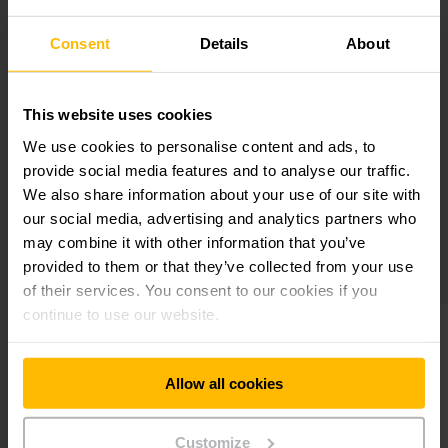
ventajas
Consent
Details
About
Nuestra última generación de transelevador para piezas
pequeñas convence por su construcción avanzada e
innovadora: la construcción ligera consecuente ahorra
energía y el nuevo diseño modular de la columna permite una
This website uses cookies
escalabilidad flexible del transelevador. El concepto
We use cookies to personalise content and ads, to
innovador de carriles de traslación con el grupo de tracción
provide social media features and to analyse our traffic.
Omega integrado en la base de la columna ofrece las
We also share information about your use of our site with
medidas de aproximación más reducidas de su clase y, por
ende, un aprovechamiento del espacio óptimo.
our social media, advertising and analytics partners who
may combine it with other information that you’ve
provided to them or that they’ve collected from your use
of their services. You consent to our cookies if you
continue to use our website.
Allow all cookies
Customize