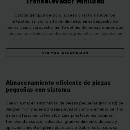
Transelevador Miniload
Cortos tiempos de ciclo, acceso directo a todos los
artículos, así como alto rendimiento en el despacho de
mercancías y aprovechamiento óptimo del espacio: nuestros
almacenes automáticos de piezas pequeñas son la solución
para el almacenaje de un gran número de artículos con los
mayores requisitos en lo que respecta al rendimiento de
paso de mercancías.
VER MÁS INFORMACIÓN
Almacenamiento eficiente de piezas
pequeñas con sistema
Con un almacén automático de piezas pequeñas (miniload) de
Jungheinrich y nuestro transelevador como elemento central
de la instalación, usted alcanzará prestaciones óptimas:
tiempos de acceso reducidos, gran rendimiento de paso y
aprovechamiento óptimo del espacio. Sobre esta base, su