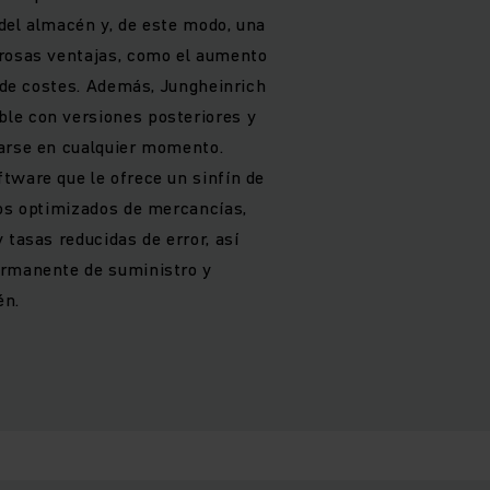
l del almacén y, de este modo, una
erosas ventajas, como el aumento
o de costes. Además, Jungheinrich
le con versiones posteriores y
zarse en cualquier momento.
tware que le ofrece un sinfín de
jos optimizados de mercancías,
 tasas reducidas de error, así
ermanente de suministro y
én.