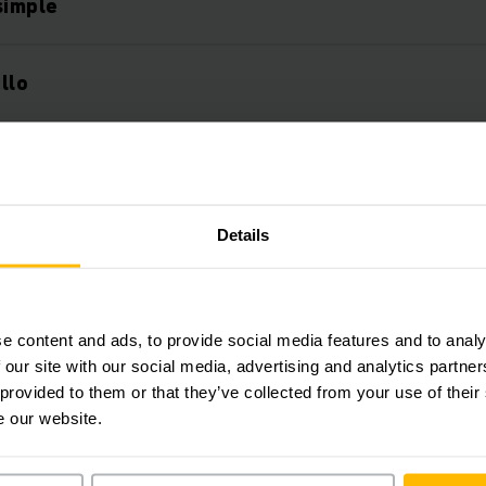
simple
llo
idad del proceso gracias a tasas de error reducid
 futuro en todo momento
Details
 7
e content and ads, to provide social media features and to analy
 our site with our social media, advertising and analytics partn
ón de funciones
 provided to them or that they’ve collected from your use of their
e our website.
elo de concesión de licencias