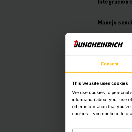
Integración 
Manejo senci
Mayor fiabil
Garantía de
Consent
This website uses cookies
Soporte 24 /
We use cookies to personalis
information about your use of
Gran selecci
other information that you’ve
cookies if you continue to us
Singular mod