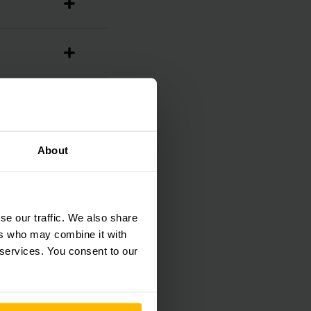
as
About
se our traffic. We also share
ers who may combine it with
 services. You consent to our