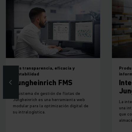
Productos digitales y soluciones
informáticas
Interfaz logística de
Jungheinrich
La interfaz logística de Jungheinrich es
una interfaz de comunicación versátil
que conecta máquinas y procesos del
almacén con sistemas inteligentes.