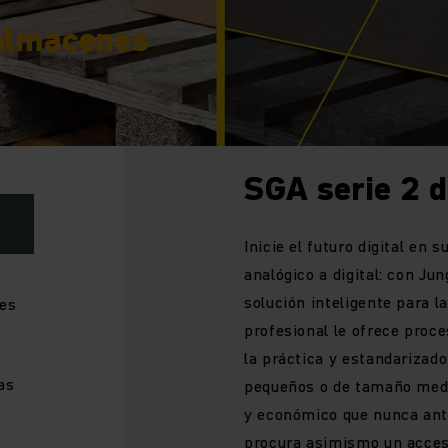
 almacenes
SGA serie 2 d
Inicie el futuro digital en
analógico a digital: con J
solución inteligente para 
nes
profesional le ofrece proc
la práctica y estandarizad
as
pequeños o de tamaño medi
y económico que nunca ante
procura asimismo un acceso