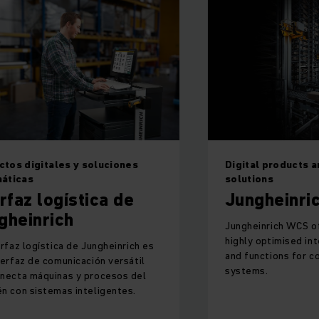
Digital products and software
Integrado
solutions
Soluc
Jungheinrich WCS
integr
EWM d
Jungheinrich WCS offers a variety of
highly optimised intelligent algorithms
Desde la pl
and functions for complex automated
hasta el s
systems.
sistema EW
completa p
estrategia 