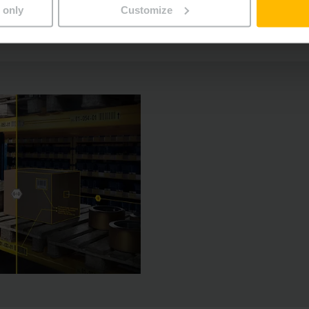
 only
Customize