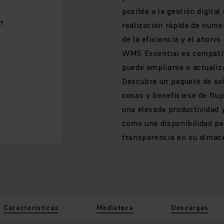
posible a la gestión digita
n
realización rápida de num
de la eficiencia y el ahorr
WMS Essential es compatib
puede ampliarse o actuali
Descubra un paquete de sof
cosas y benefíciese de flu
una elevada productividad y
como una disponibilidad p
transparencia en su almac
Características
Mediateca
Descargas