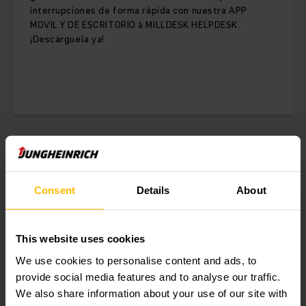
interrupciones de forma rápida con nuestra APP
MOVIL Y DE ESCRITORIO à MILLDESK HELPDESK.
¡Descárguela ya!
Un futuro sin estrés
Servicios para carretillas elevadoras
Consent
Details
About
Además de responder con rapidez y eficacia en caso de
emergencia, queremos facilitarle aún más las cosas:
This website uses cookies
Nuestros servicios de camiones le permiten centrar toda su
atención en su negocio, mientras nosotros nos ocupamos de
We use cookies to personalise content and ads, to
su flota y de todo lo demás.
provide social media features and to analyse our traffic.
We also share information about your use of our site with