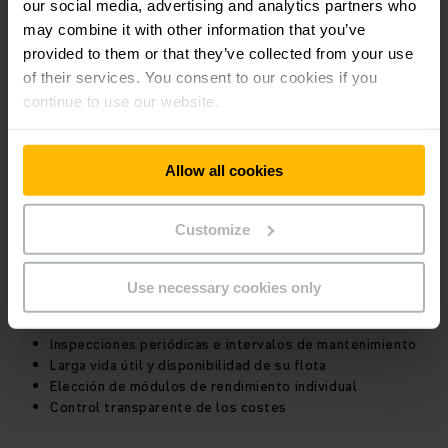
Servicio completo para carretillas elevadoras,
our social media, advertising and analytics partners who
transpaletas y robots móviles
may combine it with other information that you’ve
provided to them or that they’ve collected from your use
of their services. You consent to our cookies if you
Disponibilidad constante y alta disponibilidad operativa
continue to use our website.
de su flota
Seguridad de planificación y transparencia de costes
mediante pagos mensuales fijos
Amplia gama de opciones contractuales
Allow all cookies
Planificación individual del mantenimiento de toda la
flota de camiones
Customize
Estrecha cooperación basada en la asociación
Servicio de mantenimiento
Use necessary cookies only
Inspecciones periódicas e intervalos de mantenimiento
Larga vida útil y disponibilidad de su flota
Elección de módulos de rendimiento individual
Control transparente de los costes