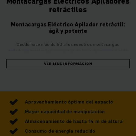
Montacargas Eléctricos Apiladores
retráctiles
Montacargas Eléctrico Apilador retráctil:
ágil y potente
Desde hace más de 60 años nuestros montacargas
apiladores retráctiles convencen en los almacenes de todo
el mundo con su fiabilidad y potencia. Gracias a su
construcción compacta en combinación con su gran
VER MÁS INFORMACIÓN
capacidad de elevación, los apiladores
eléctricos retráctiles marcan nuevas pautas especialmente
en los espacios más estrechos.
El principio de la tecnología de mástil
Aprovechamiento óptimo del espacio
retráctil
Mayor capacidad de manipulación
El apilador retráctil presenta dos puntos especialmente
Almacenamiento de hasta 14 m de altura
fuertes: por un lado, con su diseño compacto y, por el otro,
Consumo de energía reducido
con su considerable altura de elevación de hasta 13.000