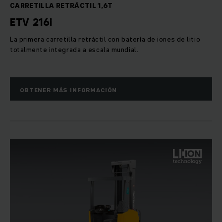
además a disposición un gran número de funciones de mando
CARRETILLA RETRÁCTIL 1,6T
y control: desde diferentes programas de marcha, pasando
ETV 216i
por la autorización de acceso por PIN, hasta la preselección
de alturas.
La primera carretilla retráctil con batería de iones de litio
totalmente integrada a escala mundial.
OBTENER MÁS INFORMACIÓN