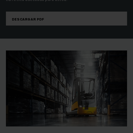
de capacidad de carga, nuestro programa de apiladores de
mástil retráctil abarca también apiladores para distintos
estados del suelo. Si utiliza sus apiladores tanto en la nave
DESCARGAR PDF
como en el patio, vale la pena utilizar, por ejemplo, una ETV
C16/C20 con bandajes superelásticos. Brinda a los
apiladores eléctricos retráctiles una gran seguridad de
marcha en cualquier terreno, tanto sobre suelos de hormigón
lisos como sobre suelos de asfalto irregulares.
Adicionalmente, se pueden incorporar posteriormente
cabinas contra inclemencias para aplicaciones exteriores.
Reducir costes con apiladores retráctiles
Con nuestros montacargas apiladores eléctricos
retráctiles se beneficia de una multitud de ventajas técnicas
y ergonómicas. Entre ellas cabe mencionar la innovadora
tecnología de recuperación energética durante el frenado la
cual reduce claramente el consumo de energía. De esta
forma, se pueden reducir sus costes de explotación en hasta
un 20 por ciento. Para una mayor eficiencia y seguridad está