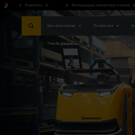
Productos
...
Montacargas industriales nuevos
Sus soluciones
Productos
A
Tienda Online