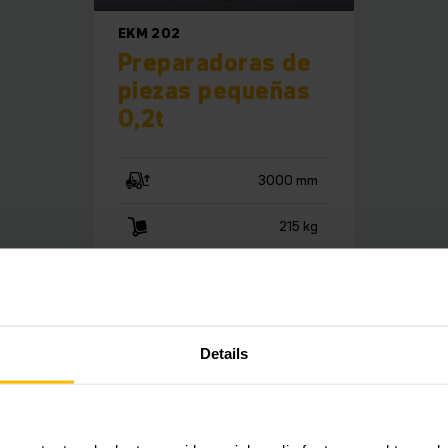
EKM 202
Preparadoras de
piezas pequeñas
0,2t
3000 mm
215 kg
OBTENER MÁS
INFORMACIÓN
Details