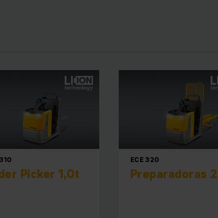
orizontales ECE de las series 1, 2 y 3 son nuestros «caball
 estantería. La transición a las Recoge Pedidos Verticales l
EKS de la serie 1 con una altura de agarre de hasta 4,60 m.
o ergonómico hacia un mayor picking 
 dimensiones compactas, nuestras ECE cuentan con un espa
s bandejas prácticas en el capó frontal y el respaldo. Con 
, los recoge pedidos horizontales recogen hasta tres palets 
 de 8 mm y un faldón del bastidor elevado en el capó fronta
ia. ¡Adapte su preparadora horizontal a sus requerimientos i
 310
ECE 320
garantizamos con una gran variedad de opciones adicionales
der Picker 1,0t
Preparadoras 2
os de batería para el servicio de vario