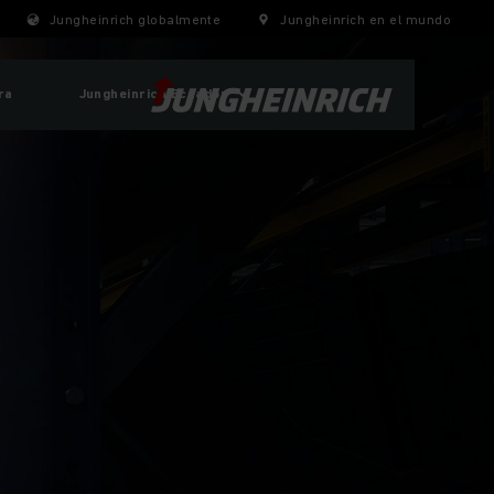
Jungheinrich globalmente
Jungheinrich en el mundo
ra
Jungheinrich Ecuador