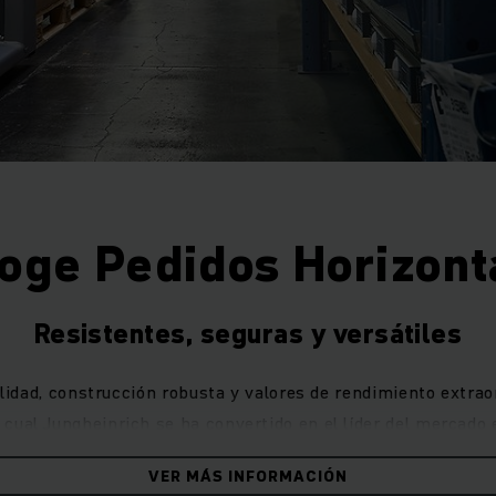
oge Pedidos Horizont
Resistentes, seguras y versátiles
idad, construcción robusta y valores de rendimiento extraor
l cual Jungheinrich se ha convertido en el líder del mercado
cifras de venta considerables y al alto grado de satisfacción 
VER MÁS INFORMACIÓN