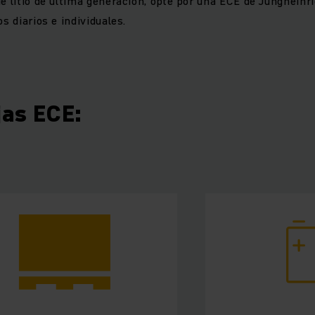
de litio de última generación, opte por una ECE de Jungheinr
os diarios e individuales.
jas ECE: