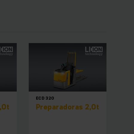
os de carga» hasta el
a representa nuestra
por hora
cioso puesto de
sus horquillas de una
de hasta 2,5 t. Su
l proporcionan las
ndividuales! Se lo
ECD 320
.
,0t
Preparadoras 2,0t
s turnos