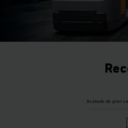
Rec
Acabado de gran cal
secreto gracias a
gracias a unas 