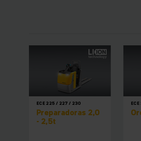
Los Recoge Pedidos H
segundo nivel de la
Su rumb
A pesar de sus
conductor y numerosa
longitud de 2,4 m
bastidor de acero
seguridad necesar
ECE 225 / 227 / 230
ECE
Preparadoras 2,0
Or
- 2,5t
Concept