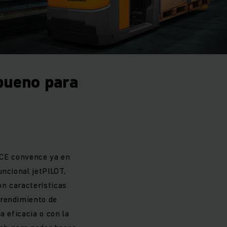
 bueno para
ECE convence ya en
uncional jetPILOT,
on características
 rendimiento de
a eficacia o con la