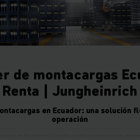
er de montacargas Ec
Renta | Jungheinrich
ontacargas en Ecuador: una solución fl
operación
acargas en Ecuador es la mejor opción para empresas que nec