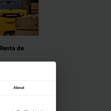
Renta de
 transpaletas,
varias toneladas… Con
About