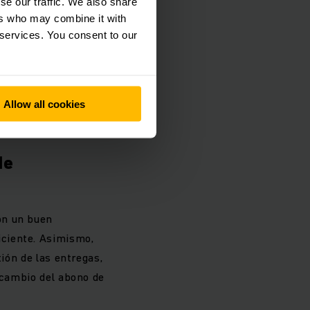
se our traffic. We also share
ers who may combine it with
 services. You consent to our
Allow all cookies
de
on un buen
iciente. Asimismo,
tión de las entregas,
a cambio del abono de