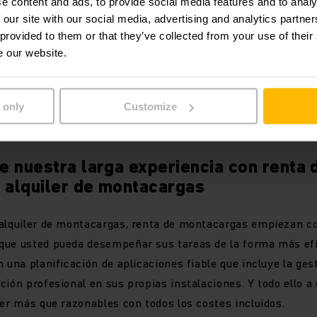
e content and ads, to provide social media features and to analy
 our site with our social media, advertising and analytics partn
 provided to them or that they’ve collected from your use of their
e our website.
 only
Customize
e nuestra larga experiencia con renta 
 alquiler de montacargas
 alquiler de montacargas, renta de montacargas empiezan c
que usted pueda desempeñar sus tareas de la forma más ef
 una planificación de aplicaciones fiable que incluye la ges
ción profesional en sus propias instalaciones. Y todo ello 
ler más que razonables con todos los costes incluidos.