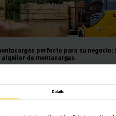
ontacargas perfecto para su negocio: 
 alquiler de montacargas
igentes en exteriores o del apilado clásico en el almacén, de
cargas de pasillo estrecho, de mover algunos quintales o 
gas de Jungheinrich conseguirá siempre el vehículo óptimo.
Details