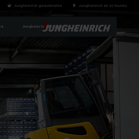
Jungheinrich globalmente
Jungheinrich en el mundo
ra
Jungheinrich Ecuador