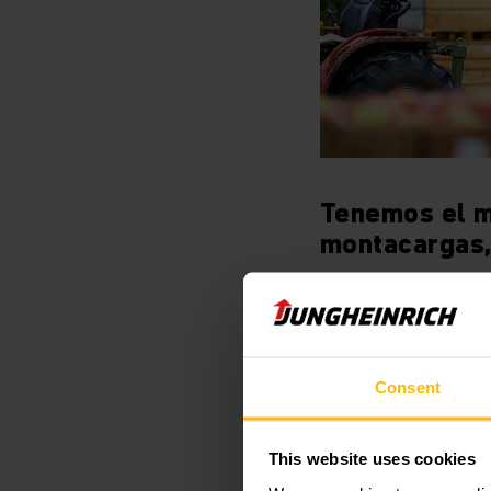
Tenemos el m
montacargas,
Trátese de tareas ex
preparadoras o monta
la renta de montacar
Consent
This website uses cookies