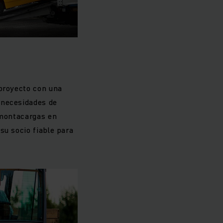
aptados a diferentes
nejo de carga pesada,
ica.
 proyecto con una
 necesidades de
 montacargas en
su socio fiable para