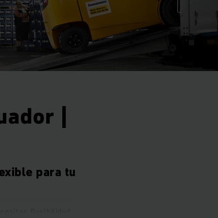
uador |
exible para tu
esitan flexibilidad,