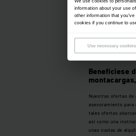
We use cookies to personalis
information about your use of
other information that you’ve
cookies if you continue to us
Use necessary cookies
Benefíciese d
montacargas,
Nuestras ofertas de
asesoramiento para 
tales ofertas abarcan
así como una instruc
unas cuotas de alqui