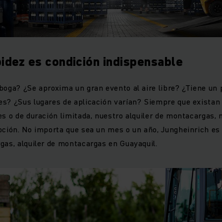
ición montacargas eléctricos, a diésel y de combustión, ad
s de trabajo. Ya sea para uso en interiores, exteriores o ma
tamos con la opción ideal para optimizar tu operación logíst
idez es condición indispensable
boga? ¿Se aproxima un gran evento al aire libre? ¿Tiene un
es? ¿Sus lugares de aplicación varían? Siempre que existan
es o de duración limitada, nuestro alquiler de montacargas,
pción. No importa que sea un mes o un año, Jungheinrich es 
gas, alquiler de montacargas en Guayaquil.