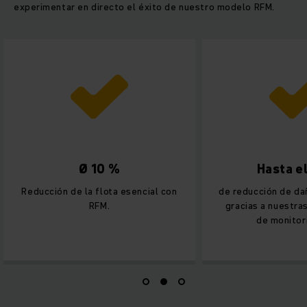
experimentar en directo el éxito de nuestro modelo RFM.
Ø 10 %
Hasta e
Reducción de la flota esencial con
de reducción de d
RFM.
gracias a nuestra
de monitor