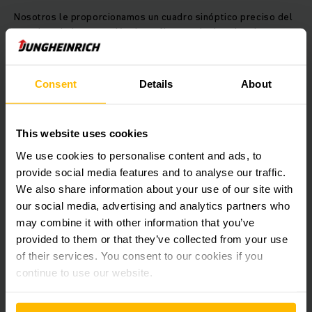
Nosotros le proporcionamos un cuadro sinóptico preciso del
estado y de la ocupación de su flota, a nivel regional,
nacional e internacional. De esta forma, los potenciales de
optimización resultan obvios.
Consent
Details
About
Al inicio: el análisis de emplazamiento
Nuestro equipo determina para cada emplazamiento el
tamaño, el tipo y la edad de su flota, comprueba sus
This website uses cookies
procesos así como la tasa de utilización de cada
We use cookies to personalise content and ads, to
montacargas y edita los datos gráficamente. Nuestras
provide social media features and to analyse our traffic.
herramientas de análisis de flotas permiten una captura y
We also share information about your use of our site with
visualización de sus datos nada complicadas. Enseguida se
our social media, advertising and analytics partners who
pone de manifiesto dónde se presentan enfoques de
optimización. Todo ello lo registramos para usted en una
may combine it with other information that you’ve
amplia documentación.
provided to them or that they’ve collected from your use
of their services. You consent to our cookies if you
Siguiendo la pista de los costes
continue to use our website.
De nuestros análisis de emplazamiento resulta a menudo no
solo la presencia de montacargas inadecuados o incluso