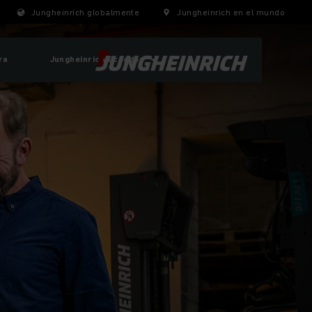
Jungheinrich globalmente
Jungheinrich en el mundo
ra
Jungheinrich Ecuador