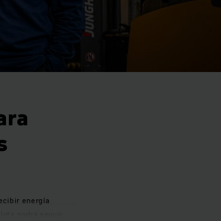
ara
s
ecibir energía
lota podrá seguir