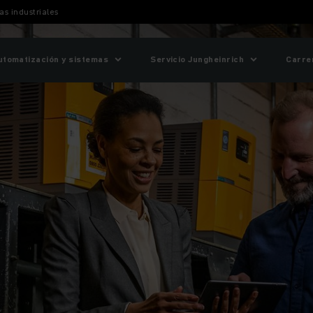
as industriales
utomatización y sistemas
Servicio Jungheinrich
Carre