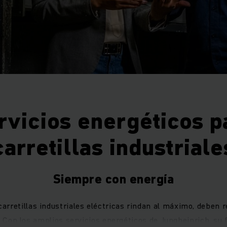
rvicios energéticos p
carretillas industriale
Siempre con energía
carretillas industriales eléctricas rindan al máximo, deben r
Con los amplios servicios energéticos de Jungheinrich, su f