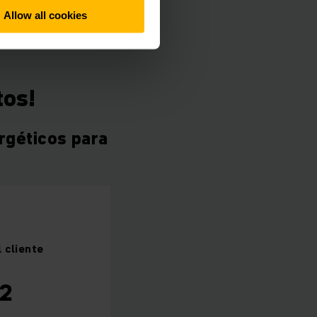
Allow all cookies
tos!
rgéticos para
l cliente
2