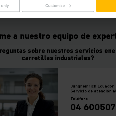
 only
Customize
me a nuestro equipo de exper
reguntas sobre nuestros servicios ene
carretillas industriales?
Jungheinrich
Ecuador
Servicio de atención a
Teléfono
04 600507