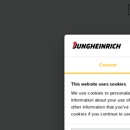
funcionando dur
Una batería agotada y
logística, p
Servicios 
carretilla
Siempre es mejor a
Consent
periódica de las bat
Los servicios energé
sustituir rápidamen
This website uses cookies
eléctrica. Con revisi
iones de litio,
We use cookies to personalis
o el amplio servicio
carretillas in
information about your use of
rendimiento. Una ges
other information that you’ve
cookies if you continue to us