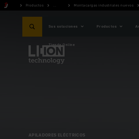
Productos
...
Montacargas industriales nuevos
Sus soluciones
Productos
A
Tienda Online
APILADORES ELÉCTRICOS