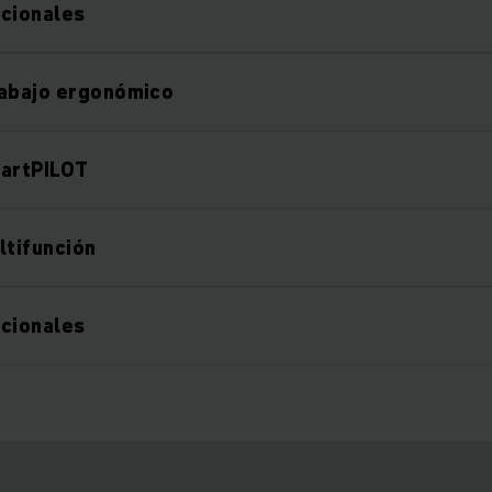
icionales
rabajo ergonómico
martPILOT
ltifunción
icionales