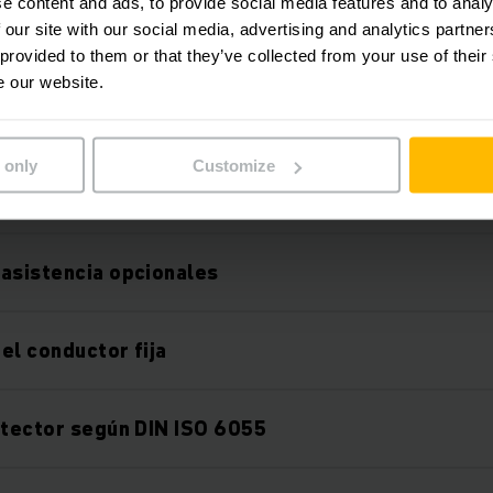
e content and ads, to provide social media features and to analy
 our site with our social media, advertising and analytics partn
evación de alto rendimiento
 provided to them or that they’ve collected from your use of their
e our website.
icionales
 only
Customize
uro
asistencia opcionales
el conductor fija
otector según DIN ISO 6055