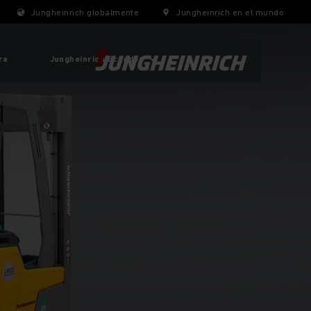
Jungheinrich globalmente
Jungheinrich en el mundo
ra
Jungheinrich Ecuador