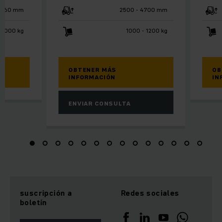
 3760 mm
2500 - 4700 mm
2000 kg
1000 - 1200 kg
OBTENER MÁS
OB
INFORMACIÓN
IN
ENVIAR CONSULTA
suscripción a
Redes sociales
boletín