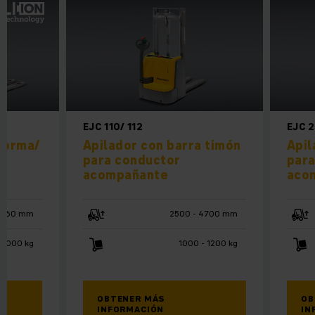
EJC 110/ 112
EJC 
forma/
Apilador con barra timón
Apil
t
para conductor
para
acompañante
aco
1660 mm
2500 - 4700 mm
2000 kg
1000 - 1200 kg
OBTENER MÁS
OB
INFORMACIÓN
IN