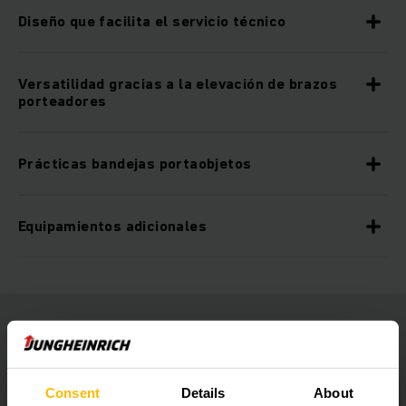
Diseño que facilita el servicio técnico
Versatilidad gracias a la elevación de brazos
porteadores
Prácticas bandejas portaobjetos
Equipamientos adicionales
Consent
Details
About