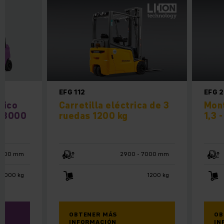
EFG 112
EFG 
rico
Carretilla eléctrica de 3
Mont
/ 3000
ruedas 1200 kg
1,3 -
4800 mm
2900 - 7000 mm
 3000 kg
1200 kg
OBTENER MÁS
OB
INFORMACIÓN
IN