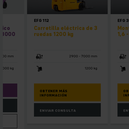
EFG 112
EFG 
rico
Carretilla eléctrica de 3
Mont
/ 3000
ruedas 1200 kg
1,6 
4800 mm
2900 - 7000 mm
 3000 kg
1200 kg
OBTENER MÁS
OB
INFORMACIÓN
IN
ENVIAR CONSULTA
EN
VA