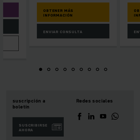
OBTENER MÁS
OB
INFORMACIÓN
IN
ENVIAR CONSULTA
EN
VA
suscripción a
Redes sociales
boletín
SUSCRIBIRSE
AHORA