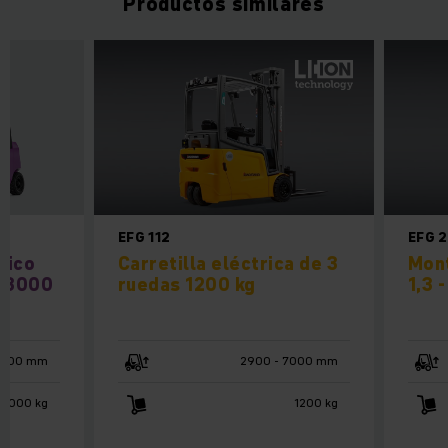
Productos similares
EFG 112
EFG 
rico
Carretilla eléctrica de 3
Mont
/ 3000
ruedas 1200 kg
1,3 -
4800 mm
2900 - 7000 mm
 3000 kg
1200 kg