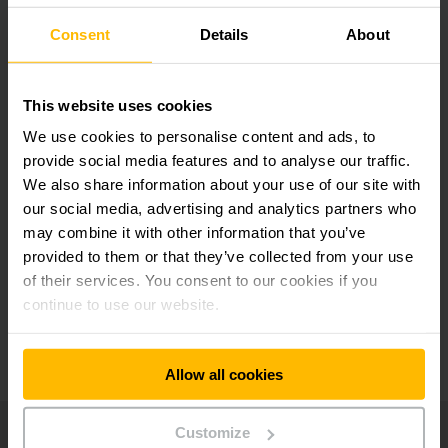
Disponible con tecnología de iones de litio
Consent
Details
About
Gran seguridad de marcha
This website uses cookies
We use cookies to personalise content and ads, to
provide social media features and to analyse our traffic.
Sistemas de asistencia al conductor y
We also share information about your use of our site with
soluciones de seguridad opcionales
our social media, advertising and analytics partners who
may combine it with other information that you’ve
Concepto de manejo personalizable
provided to them or that they’ve collected from your use
of their services. You consent to our cookies if you
continue to use our website.
Puesto de trabajo ergonómico
Allow all cookies
Customize