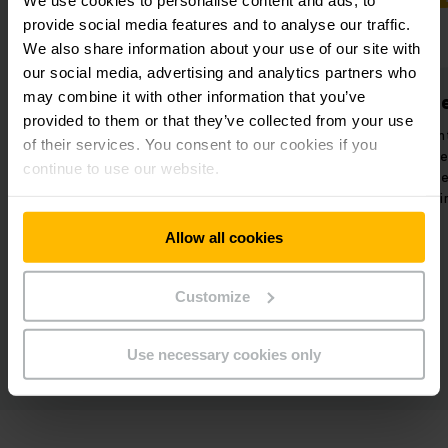
provide social media features and to analyse our traffic.
We also share information about your use of our site with
our social media, advertising and analytics partners who
may combine it with other information that you’ve
Mejor uso del espacio
Proces
provided to them or that they’ve collected from your use
ef
Ampliación del centro logístico de
of their services. You consent to our cookies if you
Capella Cantone, incluida una
Centraliza
continue to use our website.
organización más eficaz de todos
procesos
los procesos e instalaciones.
producción
Allow all cookies
Customize
Use necessary cookies only