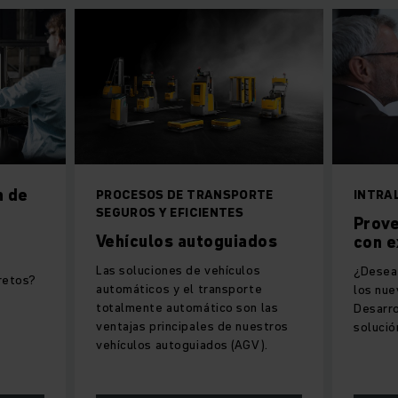
n de
PROCESOS DE TRANSPORTE
INTRA
SEGUROS Y EFICIENTES
Prov
Vehículos autoguiados
con e
Las soluciones de vehículos
¿Desea 
retos?
automáticos y el transporte
los nue
totalmente automático son las
Desarro
ventajas principales de nuestros
solució
vehículos autoguiados (AGV).