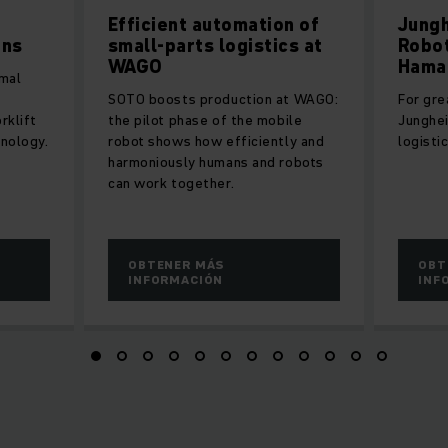
Efficient automation of
Jungh
ons
small-parts logistics at
Robot
WAGO
Hama 
imal
SOTO boosts production at WAGO:
For gre
rklift
the pilot phase of the mobile
Junghe
hnology.
robot shows how efficiently and
logisti
harmoniously humans and robots
can work together.
OBTENER MÁS
OBT
INFORMACIÓN
INF