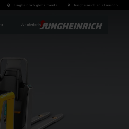
Jungheinrich globalmente
Jungheinrich en el mundo
ra
Jungheinrich Ecuador