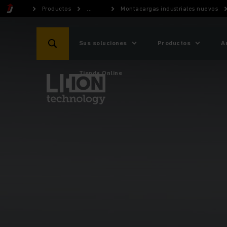
Productos
...
Montacargas industriales nuevos
Sus soluciones
Productos
A
Tienda Online