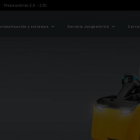
Preparadoras 2,0 - 2,5t
utomatización y sistemas
Servicio Jungheinrich
Carre