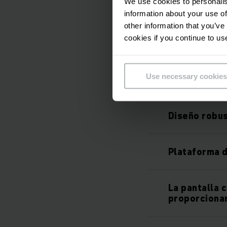
We use cookies to personalis
Cambio flexi
information about your use of
other information that you’ve
cookies if you continue to us
Disponible c
Use necessary cookies
Sistema de c
Diseño robus
Plataforma d
La pantalla 
proporciona