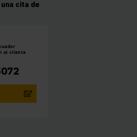
una cita de
cuador
n al cliente
5072