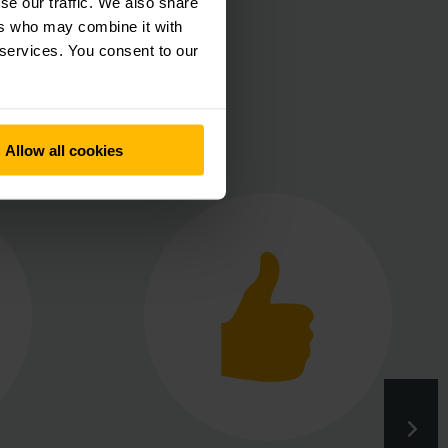
se our traffic. We also share
ers who may combine it with
 services. You consent to our
vistazo
Allow all cookies