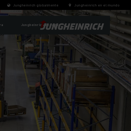
Jungheinrich globalmente
Jungheinrich en el mundo
ra
Jungheinrich Ecuador