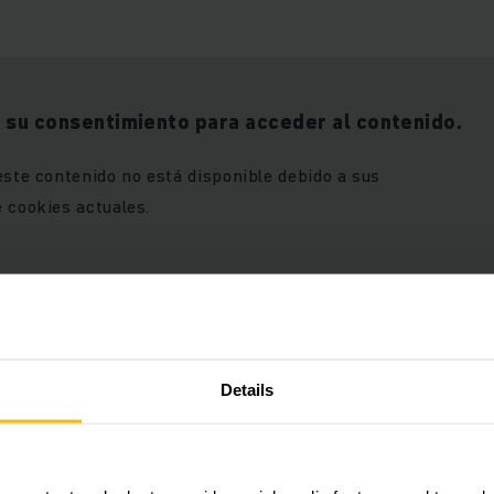
 su consentimiento para acceder al contenido.
este contenido no está disponible debido a sus
 cookies actuales.
Details
e las cookies “marketing” para
PERMITIR COOKIES
ontenido.