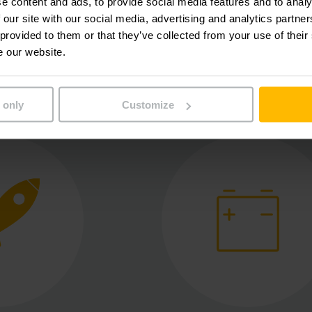
e content and ads, to provide social media features and to analy
 our site with our social media, advertising and analytics partn
 provided to them or that they’ve collected from your use of their
e our website.
lechkomponenten GmbH de un 
 only
Customize