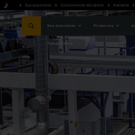
Sus soluciones
Conocimiento del sector
Industria
Sus soluciones
Productos
A
Tienda Online