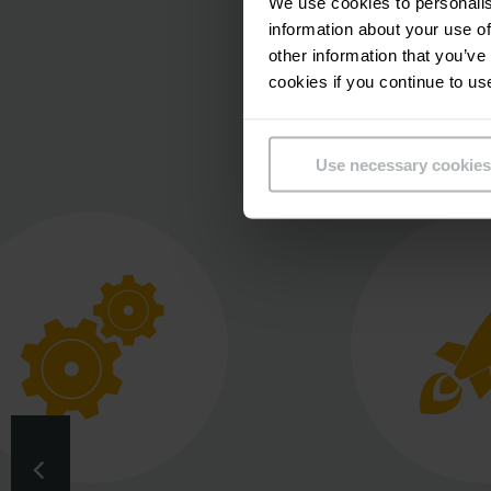
We use cookies to personalis
information about your use of
other information that you’ve
cookies if you continue to us
RIKA B
Use necessary cookies