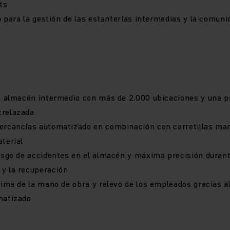
ts
ca para la gestión de las estanterías intermedias y la comuni
n almacén intermedio con más de 2.000 ubicaciones y una p
relazada
ercancías automatizado en combinación con carretillas man
terial
esgo de accidentes en el almacén y máxima precisión durant
y la recuperación
tima de la mano de obra y relevo de los empleados gracias a
matizado