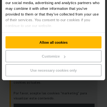
our social media, advertising and analytics partners who
may combine it with other information that you’ve
provided to them or that they’ve collected from your use
of their services. You consent to our cookies if you
continue to use our website.
MANTENIMIENTO AUTONOMO EQUIPO
CONTRABALANCEADO
Allow all cookies
Customize
Es necesario su consentimiento
para acceder al contenido.
Use necessary cookies only
Por desgracia, este contenido no está
disponible debido a sus preferencias de
cookies actuales.
Por favor, acepte las cookies “marketing” para
visualizar este contenido.