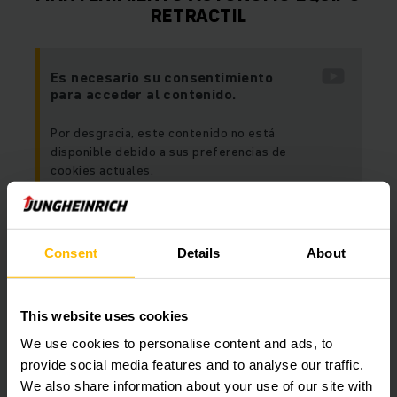
RETRACTIL
Es necesario su consentimiento
para acceder al contenido.
Por desgracia, este contenido no está
disponible debido a sus preferencias de
cookies actuales.
Por favor, acepte las cookies “marketing” para
visualizar este contenido.
Consent
Details
About
PERMITIR COOKIES
This website uses cookies
We use cookies to personalise content and ads, to
provide social media features and to analyse our traffic.
We also share information about your use of our site with