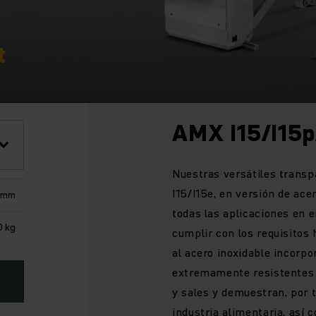
t
AMX I15/I15p
Nuestras versátiles transp
I15/I15e, en versión de ace
 mm
todas las aplicaciones en 
0 kg
cumplir con los requisitos 
al acero inoxidable incorpo
extremamente resistentes a
y sales y demuestran, por t
industria alimentaria, as