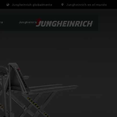
Jungheinrich globalmente
Jungheinrich en el mundo
ra
Jungheinrich Ecuador