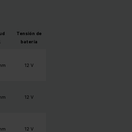
ud
Tensión de
l
batería
 mm
12 V
 mm
12 V
 mm
12 V