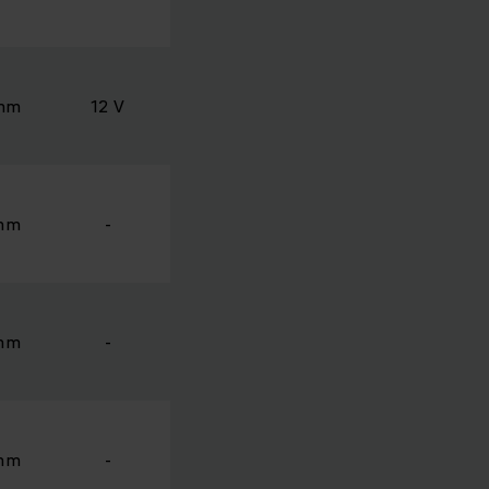
 mm
12 V
 mm
-
 mm
-
 mm
-