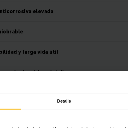
nticorrosiva elevada
niobrable
lidad y larga vida útil
a en el más mínimo detalle
 individual
Details