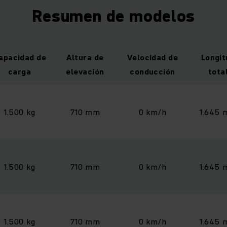
Resumen de modelos
apacidad de
Altura de
Velocidad de
Longit
carga
elevación
conducción
tota
1.500 kg
710 mm
0 km/h
1.645
1.500 kg
710 mm
0 km/h
1.645
1.500 kg
710 mm
0 km/h
1.645