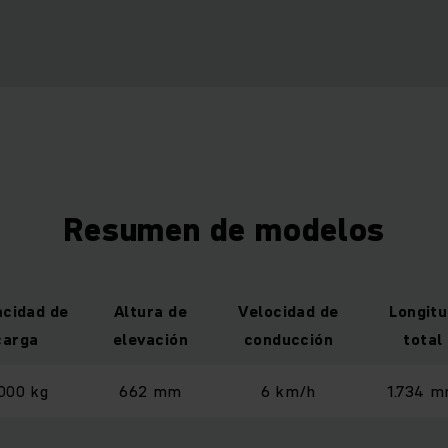
Resumen de modelos
cidad de
Altura de
Velocidad de
Longit
carga
elevación
conducción
total
000 kg
662 mm
6 km/h
1.734 