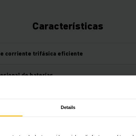
Características
e corriente trifásica eficiente
esional de baterías
 de palets segura
Details
óptima en las curvas