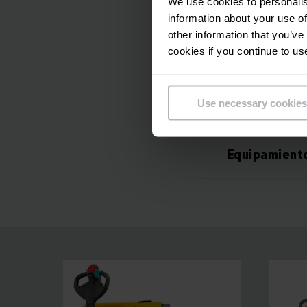
We use cookies to personalis
Costes de m
information about your use of
other information that you’ve
cookies if you continue to us
Información
Use necessary cookies
Mando por i
Equipamiento