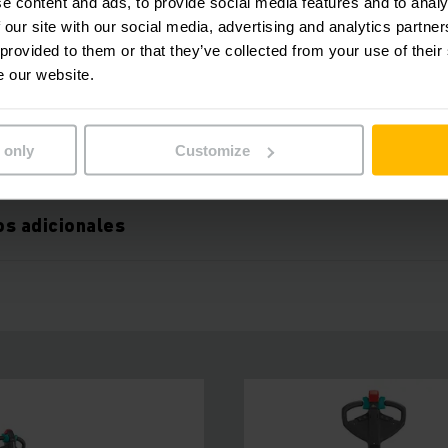
e content and ads, to provide social media features and to analy
antenimiento reducidos
 our site with our social media, advertising and analytics partn
 provided to them or that they’ve collected from your use of their
e our website.
 permanente
 only
Customize
mpulsos
s adicionales