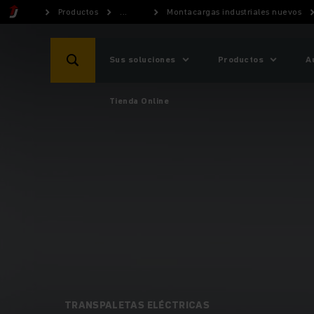
Productos
...
Montacargas industriales nuevos
Sus soluciones
Productos
A
Tienda Online
TRANSPALETAS ELÉCTRICAS