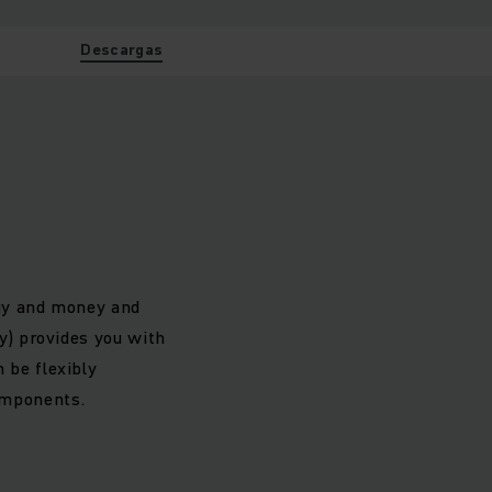
Descargas
rgy and money and
ry) provides you with
 be flexibly
omponents.