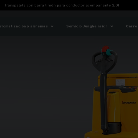
Transpaleta con barra timón para conductor acompañante 2,0t
utomatización y sistemas
Servicio Jungheinrich
Carre