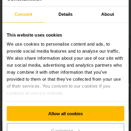
Sistema de almacenaje compacto Under Pallet
Carrier en el almacén de ultracongelado
Consent
Details
About
This website uses cookies
We use cookies to personalise content and ads, to
provide social media features and to analyse our traffic.
We also share information about your use of our site with
our social media, advertising and analytics partners who
may combine it with other information that you’ve
provided to them or that they’ve collected from your use
of their services. You consent to our cookies if you
continue to use our website.
Allow all cookies
Customize