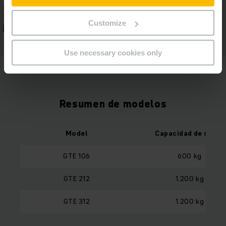
Customize
Use necessary cookies only
Resumen de modelos
Model
Capacidad de carga
GTE 106
600 kg
GTE 212
1.200 kg
GTE 312
1.200 kg