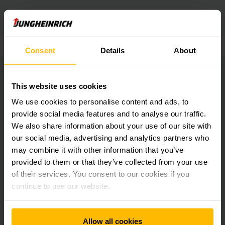
Características
Descargas
Consent
Details
About
This website uses cookies
Características
We use cookies to personalise content and ads, to
provide social media features and to analyse our traffic.
We also share information about your use of our site with
Solución inteligente de gestión de la energía y
our social media, advertising and analytics partners who
de la carga
may combine it with other information that you’ve
provided to them or that they’ve collected from your use
of their services. You consent to our cookies if you
Peak Shaving: establecimiento del consumo
continue to use our website.
máximo de potencia
Allow all cookies