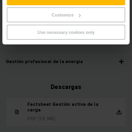
Priorización inteligente
Customize
Protección en caso de avería
Use necessary cookies only
Conectividad óptima de los cargadores
Gestión profesional de la energía
Descargas
Factsheet Gestión activa de la
carga
PDF
(1,5 MB)