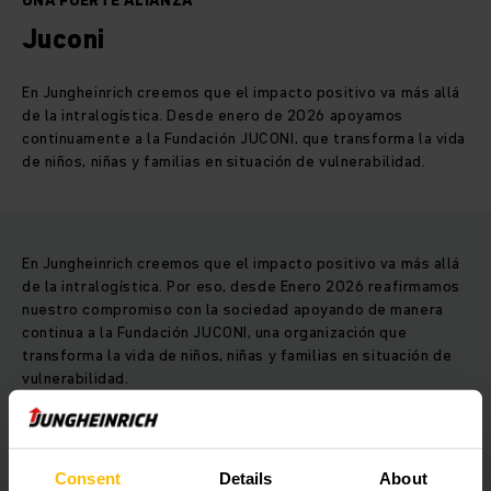
UNA FUERTE ALIANZA
Juconi
En Jungheinrich creemos que el impacto positivo va más allá
de la intralogística. Desde enero de 2026 apoyamos
continuamente a la Fundación JUCONI, que transforma la vida
de niños, niñas y familias en situación de vulnerabilidad.
En Jungheinrich creemos que el impacto positivo va más allá
de la intralogística. Por eso, desde Enero 2026 reafirmamos
nuestro compromiso con la sociedad apoyando de manera
continua a la Fundación JUCONI, una organización que
transforma la vida de niños, niñas y familias en situación de
vulnerabilidad.
A través de un aporte económico mensual, Jungheinrich
contribuye directamente al desarrollo de programas que
Consent
Details
About
promueven entornos seguros, educación y oportunidades