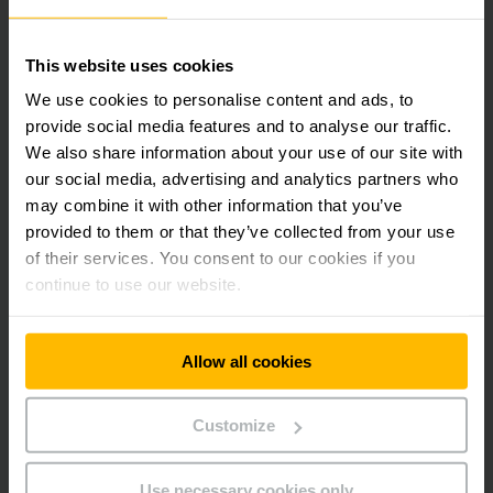
para un mejor futuro. Este compromiso no solo nace desde la
empresa, sino también desde las personas que la conforman.
Nuestros colaboradores participan activamente sumándose
This website uses cookies
con aportes voluntarios, demostrando que cuando
We use cookies to personalise content and ads, to
trabajamos juntos, el cambio es posible.
provide social media features and to analyse our traffic.
We also share information about your use of our site with
Cada contribución representa una oportunidad, cada gesto
our social media, advertising and analytics partners who
suma esperanza. En Jungheinrich estamos convencidos de
que construir un futuro más justo también es parte de
may combine it with other information that you’ve
nuestra responsabilidad.
provided to them or that they’ve collected from your use
of their services. You consent to our cookies if you
continue to use our website.
suscripción a
Redes sociales
Allow all cookies
boletín
Customize
SUSCRIBIRSE
AHORA
Use necessary cookies only