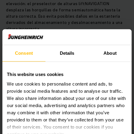
elevación; el preselector de alturas liftNAVIGATION
desplaza las horquillas de forma semiautomática hasta la
altura correcta. Eso evita posibles daños en la estantería
derivados del almacenamiento y desalmacenamiento a una
altura incorrecta.
Las dos carretillas de gran altura EKX 515 también forman
parte de la entrega y alcanzan una gran velocidad. Estas
Consent
Details
About
carretillas van equipadas con el sistema de asistencia
warehouseNAVIGATION y reciben las órdenes para los
controles de elevación de la horquilla desde el WMS, a
This website uses cookies
través del Logistics Interface. Para almacenar y
desalmacenar las mercancías, el conductor simplemente
We use cookies to personalise content and ads, to
tiene que acelerar, porque la carretilla ya sabe cuál es el
provide social media features and to analyse our traffic.
camino correcto. Esto ahorra tiempo y aumenta la eficiencia.
We also share information about your use of our site with
Además, una vez completada, la orden se transmite
our social media, advertising and analytics partners who
automáticamente de nuevo al WMS a través del Logistics
may combine it with other information that you’ve
Interface. Ya no se necesita ningún escáner en el lugar de
provided to them or that they’ve collected from your use
trabajo, el almacén de pasillos estrechos se puede
of their services. You consent to our cookies if you
implementar sin señalización.
continue to use our website.