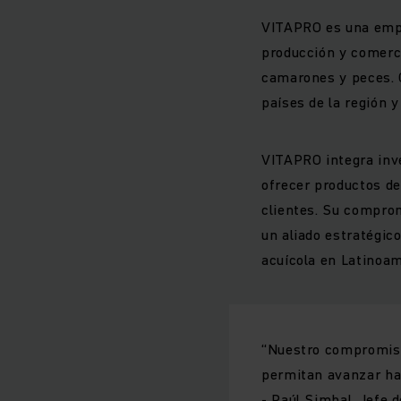
VITAPRO es una empre
producción y comerci
camarones y peces. C
países de la región 
VITAPRO integra inve
ofrecer productos de
clientes. Su comprom
un aliado estratégic
acuícola en Latinoam
“
Nuestro compromiso
permitan avanzar hac
-
Paúl Simbal, Jefe d