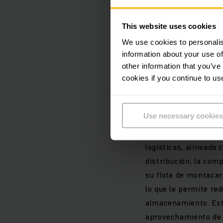
This website uses cookies
Por favor, acept
We use cookies to personalis
visualizar este c
information about your use of
other information that you’ve
cookies if you continue to us
Situación 
Use necessary cookies
VITAPRO atraviesa a
logísticas, alineada 
distribución, la com
su flota de montacar
lo que le permite red
almacenamiento. Est
aprovechamiento de e