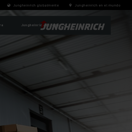
Jungheinrich globalmente
Jungheinrich en el mundo
ra
Jungheinrich Ecuador