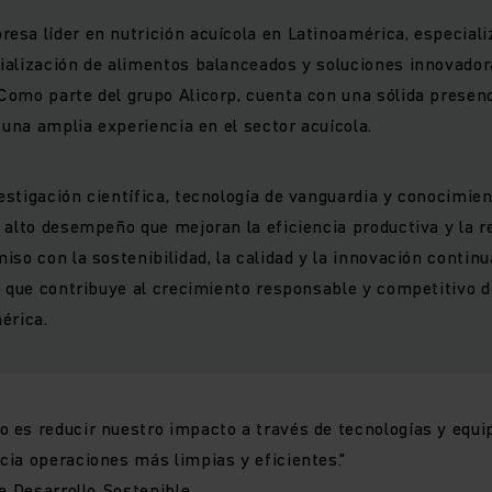
sa líder en nutrición acuícola en Latinoamérica, especializ
alización de alimentos balanceados y soluciones innovadora
omo parte del grupo Alicorp, cuenta con una sólida presenc
y una amplia experiencia en el sector acuícola.
stigación científica, tecnología de vanguardia y conocimien
 alto desempeño que mejoran la eficiencia productiva y la r
iso con la sostenibilidad, la calidad y la innovación contin
o que contribuye al crecimiento responsable y competitivo de
érica.
 es reducir nuestro impacto a través de tecnologías y equ
ia operaciones más limpias y eficientes."
e Desarrollo Sostenible.