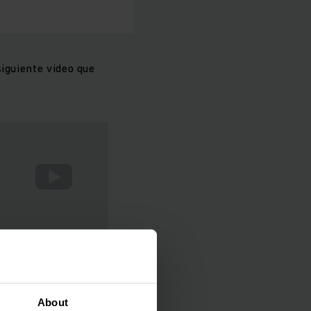
siguiente video que
About