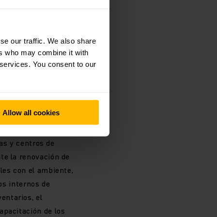
se our traffic. We also share
ers who may combine it with
 services. You consent to our
Allow all cookies
e sus operaciones
tas y centros de
te la renovación de
les con el ambiente,
jos internos de
entarios, el
apacitación de los