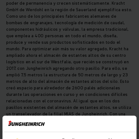
poder de permanencia y crecen sistemáticamente. Kracht
GmbH de Werdohl en la región de Sauerland ejemplifica esto.
Como uno de los principales fabricantes alemanes de
bombas de engranajes, tecnología de medición de caudal,
componentes hidráulicos y válvulas, la empresa tradicional,
que emplea a 400 personas en todo el mundo, diseña,
produce y vende sus productos sofisticados en todo el
mundo. Para optimizar aún más su valor agregado, Kracht ha
ampliado ahora el almacén de estantes altos de su centro
logístico en el sur de Westfalia, que recién se construyó en
2017, con Jungheinrich agregando otro pasillo. Para ello, se
amplió 7,5 metros la estructura de 50 metros de largo y 23
metros de alto del almacén de estantes altos del silo. Esto
creó espacio para alrededor de 2600 palés adicionales
durante las operaciones en curso y en condiciones difíciles
relacionadas con el coronavirus. Al igual que en los dos
pasillos existentes del almacén de estantes altos, se utiliza
un transelevador de la filial MIAS de Jungheinrich. Con una
carga útil de 1.000 kilogramos, es capaz de manejar hasta 30
ciclos dobles con 15 transferencias de stock por hora.