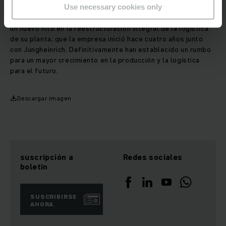
Use necessary cookies only
Con la puesta en marcha de la ampliación, Kracht ha marcado
un nuevo hito en la reestructuración integral de la logística
de su planta, que la empresa inició hace cuatro años junto
con Jungheinrich. Definitivamente han establecido un rumbo
para un mayor crecimiento en la producción y la logística
para el futuro.
Descargar imagen
suscripción a
Redes sociales
boletín
SUSCRIBIRSE
AHORA