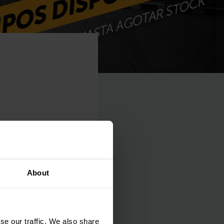
About
 de contacto que uno
se our traffic. We also share