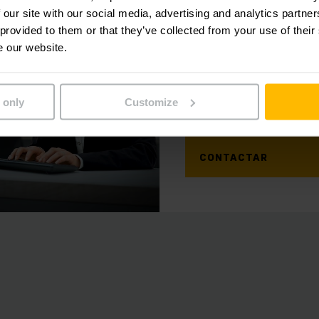
 our site with our social media, advertising and analytics partn
 provided to them or that they’ve collected from your use of their
Jungheinrich
Ecuador
e our website.
Servicio de atención a
Teléfono
04 600507
 only
Customize
CONTACTAR