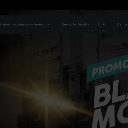
utomatización y sistemas
Servicio Jungheinrich
Carre