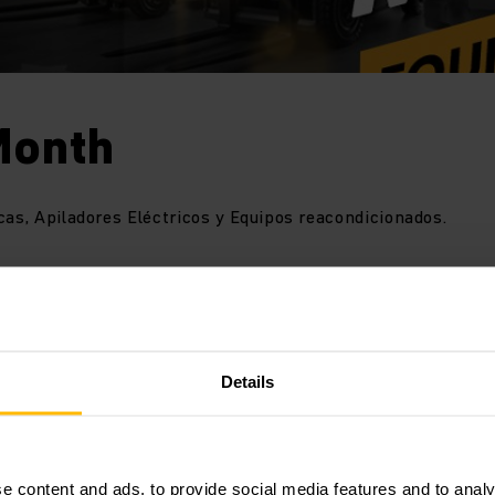
Month
cas, Apiladores Eléctricos y Equipos reacondicionados.
ros
PRECIOS ESPECIALES
por temporada
BLACK MONTH.
Details
ón completando el formulario o llamando al siguiente número
 te atenderá.
e content and ads, to provide social media features and to analy