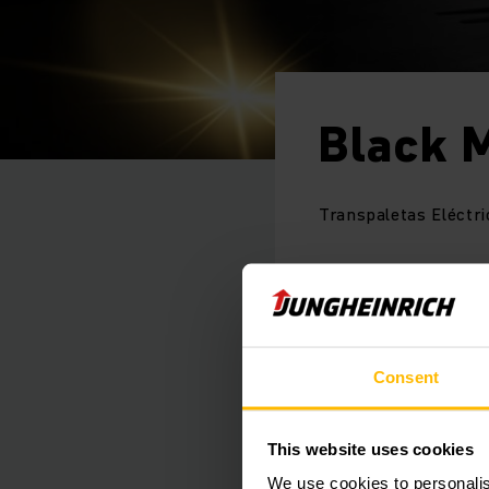
Black 
Transpaletas Eléctri
No te pierdas nuest
Consent
Solicita tu cotizaci
de nuestros asesores
This website uses cookies
We use cookies to personalis