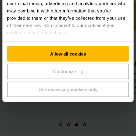
our social media, advertising and analytics partners who
may combine it with other information that you’ve
provided to them or that they’ve collected from your use
of their services. You consent to our cookies if you
continue to use our website.
Allow all cookies
Transparencia
Varia
Customize
Mantenga una visión general
¿Nuevos requisito
constante de su flota de robots
puede ingresar
SOTO con Magazino Fleet Manager
cambios en la to
Use necessary cookies only
para realizar un seguimiento.
estacio