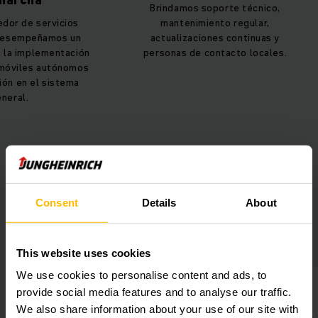
Brindamos soporte técnico,
dor de servicios
mantenimiento regular,
desempeñamos un
actualizaciones continuas y
n la implementación
personas de contacto locales.
 móviles autónomos
ión en el sistema
neral.
Consent
Details
About
Beneficios para tu almacén
This website uses cookies
We use cookies to personalise content and ads, to
provide social media features and to analyse our traffic.
We also share information about your use of our site with